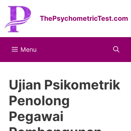
Skip
to
ThePsychometricTest.com
content
Menu
Ujian Psikometrik
Penolong
Pegawai